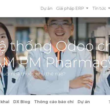
Dự án
Giải pháp ERP
Tin tức
hệ thống Odoo c
 AM PM Pharmac
huỗi nhà thuốc như thế nào?
 khai
DX Blog
Thông cáo báo chí
Dự án