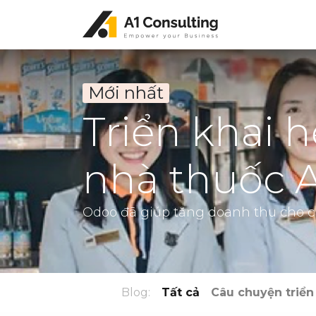
Mới nhất
Triển khai 
nhà thuốc
Odoo đã giúp tăng doanh thu cho c
Blog:
Tất cả
Câu chuyện triển