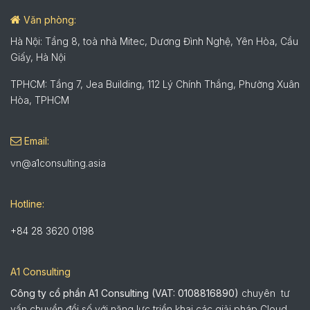
Văn phòng:
Hà Nội: Tầng 8, toà nhà Mitec, Dương Đình Nghệ, Yên Hòa, Cầu
Giấy, Hà Nội
TPHCM: Tầng 7, Jea Building, 112 Lý Chính Thắng, Phường Xuân
Hòa, TPHCM
Email:
vn@a1consulting.asia
Hotline:
+84 28 3620 0198
A1 Consulting
Công ty cổ phần A1 Consulting (VAT: 0108816890)
chuyên tư
vấn chuyển đổi số với năng lực triển khai các giải pháp Cloud