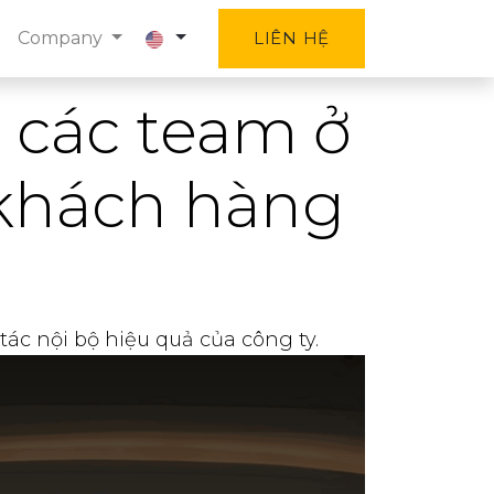
Company
LIÊN HỆ
i các team ở
y khách hàng
ác nội bộ hiệu quả của công ty.