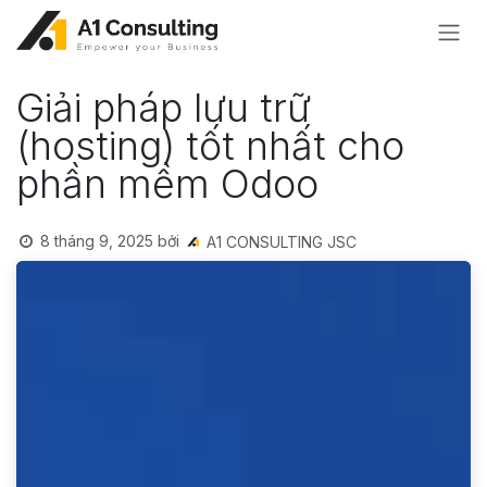
Bỏ qua để đến Nội dung
Giải pháp lưu trữ
(hosting) tốt nhất cho
phần mềm Odoo
8 tháng 9, 2025
bởi
A1 CONSULTING JSC