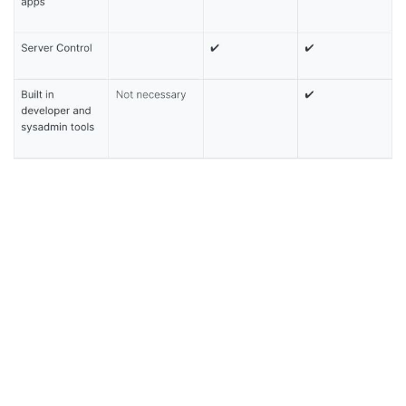
Chọn môi trường hosting là một quyết định quan trọng cần thực
hiện trước khi triển khai Odoo. Odoo Online là giải pháp tốt nhất
nếu bạn đang tìm kiếm một phần mềm tiêu chuẩn dễ cài đặt và
bảo trì.
Sử dụng Odoo On-Premises cũng là một lựa chọn, nhưng bạn
phải đảm bảo rằng mình biết mình đang làm gì. Nếu bạn muốn
sử dụng Odoo On-Premises mà không có kiến thức kỹ thuật,
chúng tôi đặc biệt khuyên bạn nên liên hệ với một trong các đối
tác của Odoo.
Cuối cùng, Odoo.sh là lựa chọn tốt nhất nếu bạn đang tìm kiếm
một giải pháp có thể tùy chỉnh, với các công cụ đáng kinh ngạc