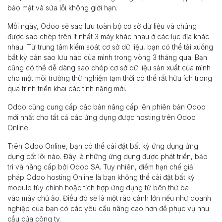
bảo mật và sửa lỗi không giới hạn.
Mỗi ngày, Odoo sẽ sao lưu toàn bộ cơ sở dữ liệu và chúng
được sao chép trên ít nhất 3 máy khác nhau ở các lục địa khác
nhau. Từ trung tâm kiểm soát cơ sở dữ liệu, bạn có thể tải xuống
bất kỳ bản sao lưu nào của mình trong vòng 3 tháng qua. Bạn
cũng có thể dễ dàng sao chép cơ sở dữ liệu sản xuất của mình
cho một môi trường thử nghiệm tạm thời có thể rất hữu ích trong
quá trình triển khai các tính năng mới.
Odoo cũng cung cấp các bản nâng cấp lên phiên bản Odoo
mới nhất cho tất cả các ứng dụng được hosting trên Odoo
Online.
Trên Odoo Online, bạn có thể cài đặt bất kỳ ứng dụng ứng
dụng cốt lõi nào. Đây là những ứng dụng được phát triển, bảo
trì và nâng cấp bởi Odoo SA. Tuy nhiên, điểm hạn chế giải
pháp Odoo hosting Online là bạn không thể cài đặt bất kỳ
module tùy chỉnh hoặc tích hợp ứng dụng từ bên thứ ba
vào máy chủ ảo. Điều đó sẽ là một rào cảnh lớn nếu như doanh
nghiệp của bạn có các yêu cầu nâng cao hơn để phục vụ nhu
cầu của công ty.