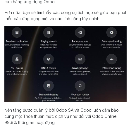
cửa hàng ứng dụng Odoo.
Hơn nữa, bạn sẽ tìm thấy các công cụ tích hợp sẽ giúp bạn phát
triển các ứng dụng mới và các tính năng tùy chỉnh.
Nền tảng được quản lý bởi Odoo SA và Odoo luôn đảm bảo
cùng một Thỏa thuận mức dịch vụ như đối với Odoo Online:
99,9% thời gian hoạt động.