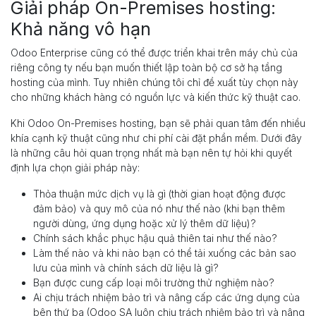
Giải pháp On-Premises hosting:
Khả năng vô hạn
Odoo Enterprise cũng có thể được triển khai trên máy chủ của
riêng công ty nếu bạn muốn thiết lập toàn bộ cơ sở hạ tầng
hosting của mình. Tuy nhiên chúng tôi chỉ đề xuất tùy chọn này
cho những khách hàng có nguồn lực và kiến ​​thức kỹ thuật cao.
Khi Odoo On-Premises hosting, bạn sẽ phải quan tâm đến nhiều
khía cạnh kỹ thuật cũng như chi phí cài đặt phần mềm. Dưới đây
là những câu hỏi quan trọng nhất mà bạn nên tự hỏi khi quyết
định lựa chọn giải pháp này:
Thỏa thuận mức dịch vụ là gì (thời gian hoạt động được
đảm bảo) và quy mô của nó như thế nào (khi bạn thêm
người dùng, ứng dụng hoặc xử lý thêm dữ liệu)?
Chính sách khắc phục hậu quả thiên tai như thế nào?
Làm thế nào và khi nào bạn có thể tải xuống các bản sao
lưu của mình và chính sách dữ liệu là gì?
Bạn được cung cấp loại môi trường thử nghiệm nào?
Ai chịu trách nhiệm bảo trì và nâng cấp các ứng dụng của
bên thứ ba (Odoo SA luôn chịu trách nhiệm bảo trì và nâng