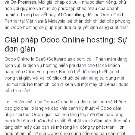
và On-Premises
. Mỗi giải pháp có ưu – nhược điểm riêng, phù
hợp với quy mô và mức độ phức tạp khác nhau của doanh
nghiệp. Trong bài viết này,
A1 Consulting
, đối tác Odoo Gold
Partner tại Việt Nam & Malaysia, sẽ phân tích chi tiết các phương
án Odoo hosting để giúp bạn đưa ra quyết định sáng suốt nhất.
Giải pháp Odoo Online hosting: Sự
đơn giản
Odoo Online là SaaS (Software as a service - Phần mềm dạng
dịch vụ), là dịch vụ hosting miễn phí dành cho tất cả khách
hàng của Odoo Enterprise. Bạn có thể dễ dàng thiết lập chỉ
trong vài giây với vài cú click chuột để sẵn sàng sử dụng mọi
lúc mọi nơi. Nó thậm chí còn đi kèm với một máy chủ email được
cấu hình sẵn!
Lợi ích lớn nhất của Odoo Online là sự đơn giản: bạn sẽ không
bao giờ phải lo lắng về các khía cạnh kỹ thuật vì Odoo đảm
nhận mọi thứ. Odoo giám sát nền tảng 24/7 để đảm bảo rằng
bạn luôn được hưởng hiệu suất tốt nhất và sẽ đảm bảo rằng nền
tảng đám mây của bạn sẽ mở rộng khi công ty phát triển! Hơn
nữa, nhóm hỗ trợ của Odoo cũng cung cấp các bản cập nhật