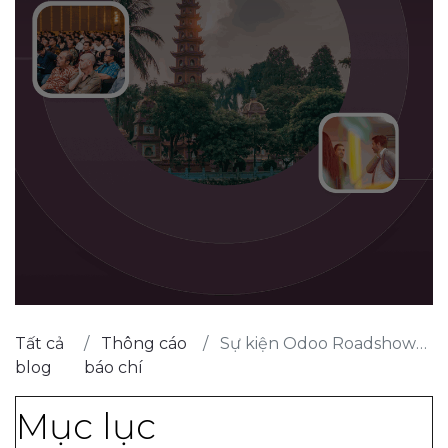
Tất cả
Thông cáo
Sự kiện Odoo Roadshows Việt Nam 2022
blog
báo chí
Mục lục