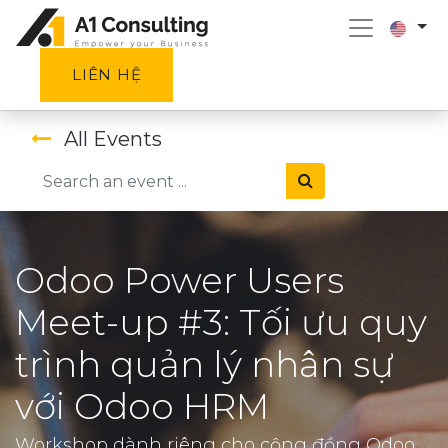
LIÊN HỆ
All Events
Odoo Power Users
Meet-up #3: Tối ưu quy
trình quản lý nhân sự
với Odoo HRM
Workshop dành riêng cho cộng đồng Odoo