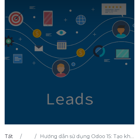
Tất
Hướng dẫn sử dụng Odoo 15: Tạo khách hàng tiềm năng / cơ hội từ email và website