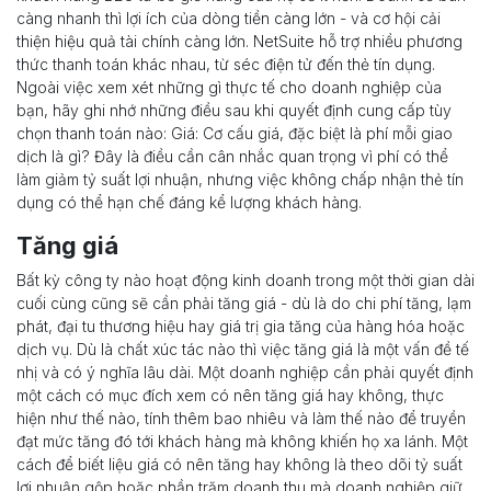
càng nhanh thì lợi ích của dòng tiền càng lớn - và cơ hội cải
thiện hiệu quả tài chính càng lớn. NetSuite hỗ trợ nhiều phương
thức thanh toán khác nhau, từ séc điện tử đến thẻ tín dụng.
Ngoài việc xem xét những gì thực tế cho doanh nghiệp của
bạn, hãy ghi nhớ những điều sau khi quyết định cung cấp tùy
chọn thanh toán nào: Giá: Cơ cấu giá, đặc biệt là phí mỗi giao
dịch là gì? Đây là điều cần cân nhắc quan trọng vì phí có thể
làm giảm tỷ suất lợi nhuận, nhưng việc không chấp nhận thẻ tín
dụng có thể hạn chế đáng kể lượng khách hàng.
Tăng giá
Bất kỳ công ty nào hoạt động kinh doanh trong một thời gian dài
cuối cùng cũng sẽ cần phải tăng giá - dù là do chi phí tăng, lạm
phát, đại tu thương hiệu hay giá trị gia tăng của hàng hóa hoặc
dịch vụ. Dù là chất xúc tác nào thì việc tăng giá là một vấn đề tế
nhị và có ý nghĩa lâu dài. Một doanh nghiệp cần phải quyết định
một cách có mục đích xem có nên tăng giá hay không, thực
hiện như thế nào, tính thêm bao nhiêu và làm thế nào để truyền
đạt mức tăng đó tới khách hàng mà không khiến họ xa lánh. Một
cách để biết liệu giá có nên tăng hay không là theo dõi tỷ suất
lợi nhuận gộp hoặc phần trăm doanh thu mà doanh nghiệp giữ