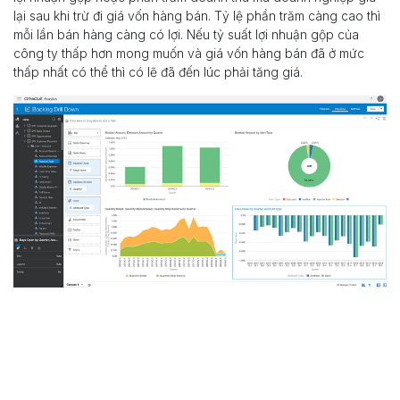
lại sau khi trừ đi giá vốn hàng bán. Tỷ lệ phần trăm càng cao thì
mỗi lần bán hàng càng có lợi. Nếu tỷ suất lợi nhuận gộp của
công ty thấp hơn mong muốn và giá vốn hàng bán đã ở mức
thấp nhất có thể thì có lẽ đã đến lúc phải tăng giá.
Trước tiên bạn nên kiểm tra xem đối thủ cạnh tranh đang tính giá
bao nhiêu. Với NetSuite, doanh nghiệp có được những phân
tích, đánh giá thị trường cũng như đối thủ để phân tích tỉ lệ thành
công và đưa những gợi ý dựa trên số liệu. Phân tích giá trị được
cung cấp từ cấp thấp đến cấp cao của các sản phẩm trên thị