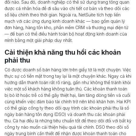
đổi nào. Sau đó, doanh nghiệp có thể sử dụng trang tổng quan
được cá nhân hóa để đi sâu vào chi tiết cơ bản và theo dõi các
số liệu chính theo thời gian. Ngoài ra, NetSuite tích hợp liền
mạch với các ứng dụng kinh doanh khác — bao gồm quản lý
đơn hàng, hàng tồn kho, phần mềm CRM và thương mại điện tử
— để bạn có thể điều hành toàn bộ hoạt động kinh doanh của
mình bằng một giải pháp duy nhất.
Cải thiện khả năng thu hồi các khoản
phải thu
Có được doanh số bán hàng lớn trên giấy tờ là một chuyện. Việc
thực sự có tiền mặt trong tay lại là một chuyện khác. Ngay cả khi
hướng dẫn thanh toán rất rõ ràng, gần như không thể tránh khỏi
việc một số khách hàng không tuân thủ. Các khoản thanh toán
bị bỏ lỡ hoặc trễ có thể gây thiệt hại, làm tăng dòng tiền và cuối
cùng khiến việc đảm bảo tài chính trở nên khó khăn hơn. Hai KPI
có thể giúp công ty theo dõi quy trình các khoản phải thu là số
ngày bán hàng tồn đọng (DSO) và doanh thu các khoản phải
thu. Cả hai đều là những tiêu chuẩn tốt để theo dõi đối với bất kỳ
công ty nào muốn cải thiện hiệu quả tài chính. DSO theo dõi số
ngày trung bình cần thiết để nhận được khoản thanh toán cho