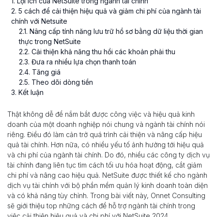
1
. Lợi ích của NetSuite trong ngành tài chính
2
. 5 cách để cải thiện hiệu quả và giảm chi phí của ngành tài
chính với Netsuite
2
.
1
. Nâng cấp tính năng lưu trữ hồ sơ bằng dữ liệu thời gian
thực trong NetSuite
2
.
2
. Cải thiện khả năng thu hồi các khoản phải thu
2
.
3
. Đưa ra nhiều lựa chọn thanh toán
2
.
4
. Tăng giá
2
.
5
. Theo dõi dòng tiền
3
. Kết luận
Thật không dễ để nắm bắt được công việc và hiệu quả kinh
doanh của một doanh nghiệp nói chung và ngành tài chính nói
riêng. Điều đó làm cản trở quá trình cải thiện và nâng cấp hiệu
quả tài chính. Hơn nữa, có nhiều yếu tố ảnh hưởng tới hiệu quả
và chi phí của ngành tài chính. Do đó, nhiều các công ty dịch vụ
tài chính đang liên tục tìm cách tối ưu hóa hoạt động, cắt giảm
chi phí và nâng cao hiệu quả. NetSuite được thiết kế cho ngành
dịch vụ tài chính với bộ phần mềm quản lý kinh doanh toàn diện
và có khả năng tùy chỉnh. Trong bài viết này, Onnet Consulting
sẽ giới thiệu top những cách để hỗ trợ ngành tài chính trong
việc cải thiện hiệu quả và chi phí với NetSuite 2024.