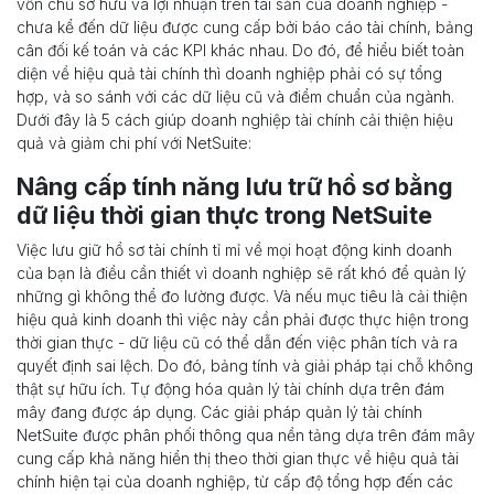
vốn chủ sở hữu và lợi nhuận trên tài sản của doanh nghiệp -
chưa kể đến dữ liệu được cung cấp bởi báo cáo tài chính, bảng
cân đối kế toán và các KPI khác nhau. Do đó, để hiểu biết toàn
diện về hiệu quả tài chính thì doanh nghiệp phải có sự tổng
hợp, và so sánh với các dữ liệu cũ và điểm chuẩn của ngành.
Dưới đây là 5 cách giúp doanh nghiệp tài chính cải thiện hiệu
quả và giảm chi phí với NetSuite:
Nâng cấp tính năng lưu trữ hồ sơ bằng
dữ liệu thời gian thực trong NetSuite
Việc lưu giữ hồ sơ tài chính tỉ mỉ về mọi hoạt động kinh doanh
của bạn là điều cần thiết vì doanh nghiệp sẽ rất khó để quản lý
những gì không thể đo lường được. Và nếu mục tiêu là cải thiện
hiệu quả kinh doanh thì việc này cần phải được thực hiện trong
thời gian thực - dữ liệu cũ có thể dẫn đến việc phân tích và ra
quyết định sai lệch. Do đó, bảng tính và giải pháp tại chỗ không
thật sự hữu ích. Tự động hóa quản lý tài chính dựa trên đám
mây đang được áp dụng. Các giải pháp quản lý tài chính
NetSuite được phân phối thông qua nền tảng dựa trên đám mây
cung cấp khả năng hiển thị theo thời gian thực về hiệu quả tài
chính hiện tại của doanh nghiệp, từ cấp độ tổng hợp đến các