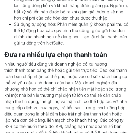
làm tăng dòng tiền và khách hàng được giảm giá. Ngoài ra,
bất kỳ số tiền nào được bỏ ra khi giảm giá thường sẽ nhỏ
hơn chi phí của các hóa đơn chưa được thu thập.
Sử dụng tự động hóa: Phần mềm quản lý khoản phải thu có
thể tự động hóa các quy trình thủ công, giúp gửi hóa đơn
chính xác nhanh hơn dễ dàng hơn. Tạo lời nhắc thanh toán
gửi tự động trên NetSuite.
Đưa ra nhiều lựa chọn thanh toán
Nhiều người tiêu dùng và doanh nghiệp có xu hướng
thích thanh toán bằng thẻ hoặc gửi tiền trực tiếp. Các loại thanh
toán bạn chấp nhận có thể phụ thuộc vào cơ sở khách hàng cụ
thể và yêu cầu kinh doanh của bạn. Một doanh nghiệp địa
phương nhỏ hơn có thể chỉ chấp nhận tiền mặt hoặc séc, trong
khi một nhà bán lẻ thương mại điện tử lớn có thể sẽ cần chấp
nhận thẻ tín dụng, thẻ ghi nợ và thậm chí có thể hợp tác với nhà
cung cấp dịch vụ mua ngay, trả tiền sau. Trong mọi trường hợp,
điều quan trọng là phải đảm bảo trải nghiệm thanh toán hoặc
lập hóa đơn dễ dàng, liền mạch cho khách hàng. Các công ty
B2B có thể muốn theo dõi KPI, chẳng hạn như doanh số bán
hàng trong ngày, để biết liệu khách hàng có thể thanh toán sớm