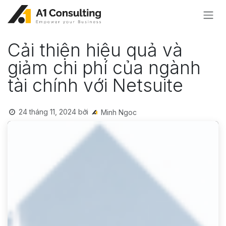
Bỏ qua để đến Nội dung
Cải thiện hiệu quả và
giảm chi phí của ngành
tài chính với Netsuite
24 tháng 11, 2024
bởi
Minh Ngoc