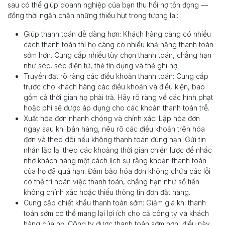
sau có thể giúp doanh nghiệp của bạn thu hồi nợ tồn đọng —
đồng thời ngăn chặn những thiếu hụt trong tương lai:
Giúp thanh toán dễ dàng hơn: Khách hàng càng có nhiều
cách thanh toán thì họ càng có nhiều khả năng thanh toán
sớm hơn. Cung cấp nhiều tùy chọn thanh toán, chẳng hạn
như séc, séc điện tử, thẻ tín dụng và thẻ ghi nợ.
Truyền đạt rõ ràng các điều khoản thanh toán: Cung cấp
trước cho khách hàng các điều khoản và điều kiện, bao
gồm cả thời gian họ phải trả. Hãy rõ ràng về các hình phạt
hoặc phí sẽ được áp dụng cho các khoản thanh toán trễ.
Xuất hóa đơn nhanh chóng và chính xác: Lập hóa đơn
ngay sau khi bán hàng, nêu rõ các điều khoản trên hóa
đơn và theo dõi nếu không thanh toán đúng hạn. Gửi tin
nhắn lặp lại theo các khoảng thời gian chiến lược để nhắc
nhở khách hàng một cách lịch sự rằng khoản thanh toán
của họ đã quá hạn. Đảm bảo hóa đơn không chứa các lỗi
có thể trì hoãn việc thanh toán, chẳng hạn như số tiền
không chính xác hoặc thiếu thông tin đơn đặt hàng.
Cung cấp chiết khấu thanh toán sớm: Giảm giá khi thanh
toán sớm có thể mang lại lợi ích cho cả công ty và khách
hàng của họ. Công ty được thanh toán sớm hơn, điều này