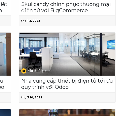
iết
Skullcandy chinh phục thương mại
a
điện tử với BigCommerce
thg 1 3, 2023
Minh Ngoc
ầu
Nhà cung cấp thiết bị điện tử tối ưu
oo
quy trình với Odoo
thg 3 10, 2022