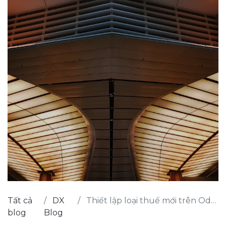
Tất cả
DX
Thiết lập loại thuế mới trên Odoo Enterprise 14
blog
Blog