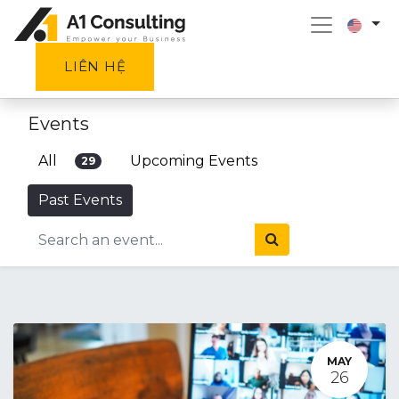
LIÊN HỆ
Events
All
Upcoming Events
29
Past Events
MAY
26